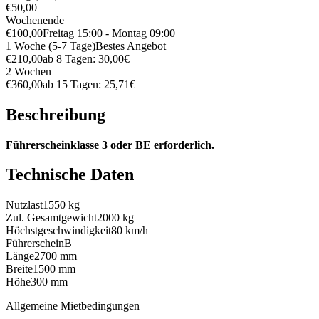
€50,00
Wochenende
€100,00
Freitag 15:00 - Montag 09:00
1 Woche (5-7 Tage)
Bestes Angebot
€210,00
ab 8 Tagen: 30,00€
2 Wochen
€360,00
ab 15 Tagen: 25,71€
Beschreibung
Führerscheinklasse 3 oder BE erforderlich.
Technische Daten
Nutzlast
1550 kg
Zul. Gesamtgewicht
2000 kg
Höchstgeschwindigkeit
80 km/h
Führerschein
B
Länge
2700 mm
Breite
1500 mm
Höhe
300 mm
Allgemeine Mietbedingungen